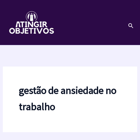
Ir
para
o
Pesq
conteúdo
gestão de ansiedade no
trabalho