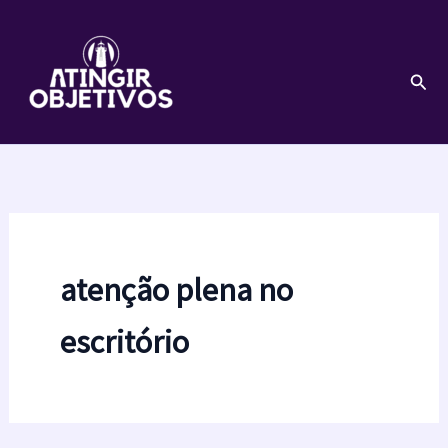
Ir
para
o
Pesq
conteúdo
atenção plena no
escritório